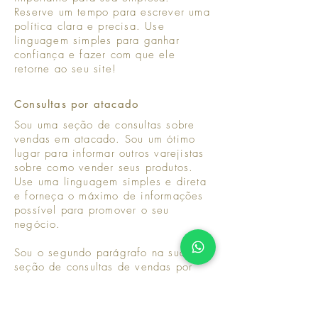
Reserve um tempo para escrever uma
política clara e precisa. Use
linguagem simples para ganhar
confiança e fazer com que ele
retorne ao seu site!
Consultas por atacado
Sou uma seção de consultas sobre
vendas em atacado. Sou um ótimo
lugar para informar outros varejistas
sobre como vender seus produtos.
Use uma linguagem simples e direta
e forneça o máximo de informações
possível para promover o seu
negócio.
Sou o segundo parágrafo na sua
seção de consultas de vendas por
atacado. Clique aqui para adicionar
o seu próprio texto e me editar. É
fácil. Basta clicar em “Editar texto”